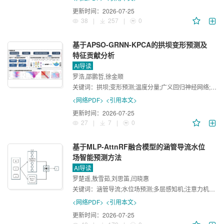
更新时间：
2026-07-25
38
|
257
|
0
基于APSO-GRNN-KPCA的拱坝变形预测及
特征贡献分析
AI导读
罗浩,邵鹏哲,徐金顺
关键词：
拱坝;变形预测;温度分量;广义回归神经网络;SHAP分析
<网络PDF>
<引用本文>
更新时间：
2026-07-25
27
|
7
|
0
基于MLP-AttnRF融合模型的涵管导流水位
场智能预测方法
AI导读
罗楚遥,敖雪茹,刘思笛,闫晓惠
关键词：
涵管导流;水位场预测;多层感知机;注意力机制;随机森林
<网络PDF>
<引用本文>
更新时间：
2026-07-25