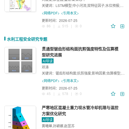
关键词：
LSTM模型;中小河流;双特征因子;水位预报;洪水预警
<网络PDF>
<引用本文>
更新时间：
2026-07-25
86
|
515
|
0
水利工程安全研究专题
贯通型锯齿形结构面抗剪强度特性及估算模
型研究进展
AI导读
邓涛
关键词：
锯齿形结构面;抗剪强度;影响因素;估算模型;研究展望
<网络PDF>
<引用本文>
更新时间：
2026-07-25
45
|
578
|
0
严寒地区混凝土重力坝水管冷却机理与温控
方案优化研究
AI导读
黄曦皞,孙颖娜,赵昱苏