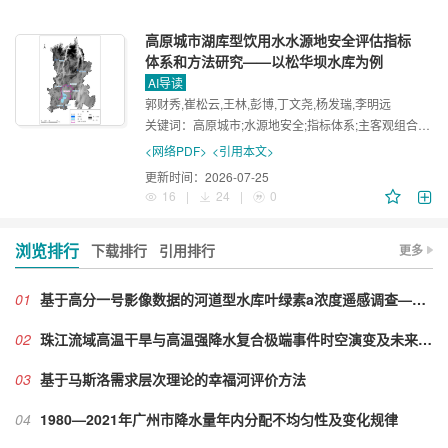
高原城市湖库型饮用水水源地安全评估指标
体系和方法研究——以松华坝水库为例
AI导读
郭财秀,崔松云,王林,彭博,丁文尧,杨发瑞,李明远
关键词：
高原城市;水源地安全;指标体系;主客观组合赋权;松华坝水库
<网络PDF>
<引用本文>
更新时间：
2026-07-25
16
|
24
|
0
浏览排行
下载排行
引用排行
更多
01
基于高分一号影像数据的河道型水库叶绿素a浓度遥感调查——以飞来峡-长湖水库片区为例
02
珠江流域高温干旱与高温强降水复合极端事件时空演变及未来趋势
03
基于马斯洛需求层次理论的幸福河评价方法
04
1980—2021年广州市降水量年内分配不均匀性及变化规律