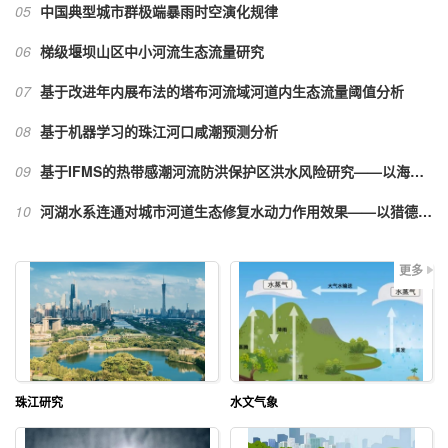
05
中国典型城市群极端暴雨时空演化规律
06
梯级堰坝山区中小河流生态流量研究
07
基于改进年内展布法的塔布河流域河道内生态流量阈值分析
08
基于机器学习的珠江河口咸潮预测分析
09
基于IFMS的热带感潮河流防洪保护区洪水风险研究——以海南省昌化江为例
10
河湖水系连通对城市河道生态修复水动力作用效果——以猎德涌为例
更多
珠江研究
水文气象