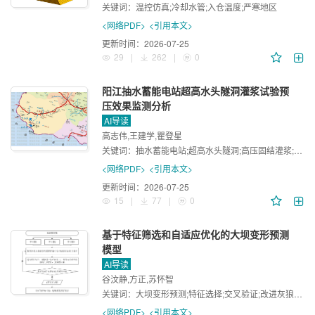
关键词：
温控仿真;冷却水管;入仓温度;严寒地区
<网络PDF>
<引用本文>
更新时间：
2026-07-25
29
|
262
|
0
阳江抽水蓄能电站超高水头隧洞灌浆试验预
压效果监测分析
AI导读
高志伟,王建学,瞿登星
关键词：
抽水蓄能电站;超高水头隧洞;高压固结灌浆;光纤监测;围岩稳定性
<网络PDF>
<引用本文>
更新时间：
2026-07-25
15
|
77
|
0
基于特征筛选和自适应优化的大坝变形预测
模型
AI导读
谷汶静,方正,苏怀智
关键词：
大坝变形预测;特征选择;交叉验证;改进灰狼算法;自适应优化;梯度提升树;超参数寻优;机器学习
<网络PDF>
<引用本文>