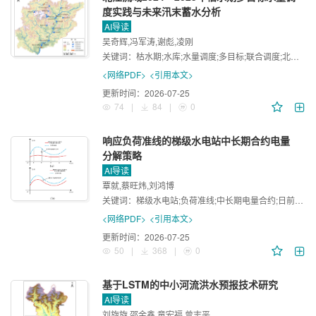
度实践与未来汛末蓄水分析
AI导读
吴奇辉,冯军涛,谢彪,凌刚
关键词：
枯水期;水库;水量调度;多目标;联合调度;北江流域
<网络PDF>
<引用本文>
更新时间：
2026-07-25
74
|
84
|
0
响应负荷准线的梯级水电站中长期合约电量
分解策略
AI导读
覃就,蔡旺炜,刘鸿博
关键词：
梯级水电站;负荷准线;中长期电量合约;日前电能市场;社会福利
<网络PDF>
<引用本文>
更新时间：
2026-07-25
50
|
368
|
0
基于LSTM的中小河流洪水预报技术研究
AI导读
刘旋旋,邵金鑫,童宏福,曾志平