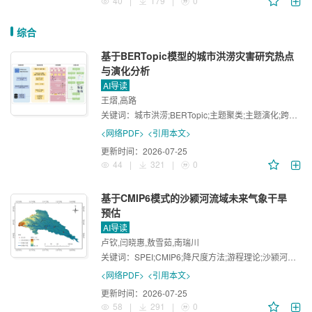
40
|
179
|
0
综合
基于BERTopic模型的城市洪涝灾害研究热点
与演化分析
AI导读
王熠,高路
关键词：
城市洪涝;BERTopic;主题聚类;主题演化;跨学科
<网络PDF>
<引用本文>
更新时间：
2026-07-25
44
|
321
|
0
基于CMIP6模式的沙颍河流域未来气象干旱
预估
AI导读
卢钦,闫晓惠,敖雪茹,南瑞川
关键词：
SPEI;CMIP6;降尺度方法;游程理论;沙颍河流域
<网络PDF>
<引用本文>
更新时间：
2026-07-25
58
|
291
|
0